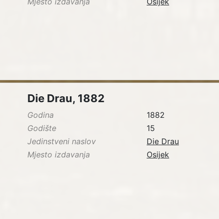
Mjesto izdavanja
Osijek
Die Drau, 1882
Godina
1882
Godište
15
Jedinstveni naslov
Die Drau
Mjesto izdavanja
Osijek