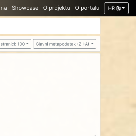
tna
Showcase
O projektu
O portalu
HR
stranici: 100
Glavni metapodatak (Z->A)