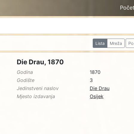
Poče
Lista
Mreža
Po 
Die Drau, 1870
Godina
1870
Godište
3
Jedinstveni naslov
Die Drau
Mjesto izdavanja
Osijek