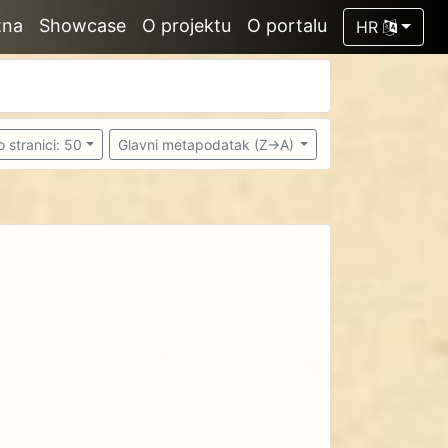
tna
Showcase
O projektu
O portalu
HR
o stranici: 50
Glavni metapodatak (Z->A)