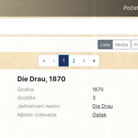
Poče
Lista
Mreža
P
1
2
(current)
Die Drau, 1870
Godina
1870
Godište
3
Jedinstveni naslov
Die Drau
Mjesto izdavanja
Osijek