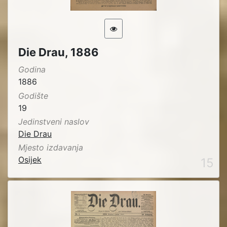
Die Drau, 1886
Godina
1886
Godište
19
Jedinstveni naslov
Die Drau
Mjesto izdavanja
Osijek
15