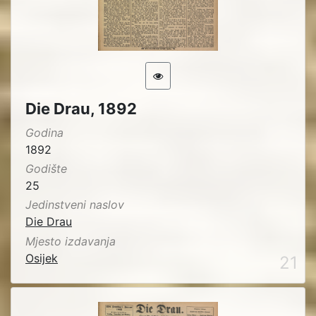
Die Drau, 1892
Godina
1892
Godište
25
Jedinstveni naslov
Die Drau
Mjesto izdavanja
Osijek
21