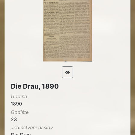
Die Drau, 1890
Godina
1890
Godište
23
Jedinstveni naslov
Die Drau