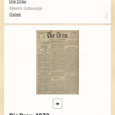
Die Drau
Mjesto izdavanja
Osijek
2