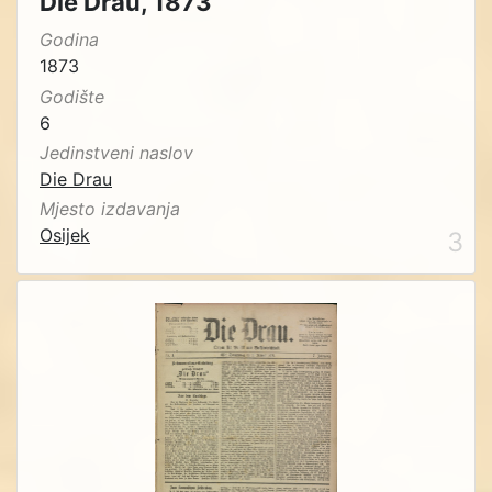
Die Drau, 1873
Godina
1873
Godište
6
Jedinstveni naslov
Die Drau
Mjesto izdavanja
Osijek
3