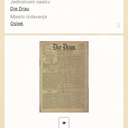
Jedinstveni naslov
Die Drau
Mjesto izdavanja
Osijek
5