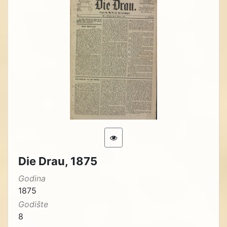
Die Drau, 1875
Godina
1875
Godište
8