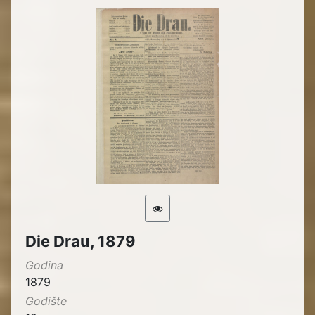
Die Drau, 1879
Godina
1879
Godište