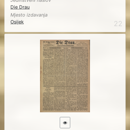
Jedinstveni naslov
Die Drau
Mjesto izdavanja
Osijek
22