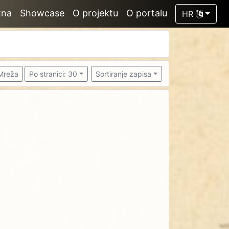
tna
Showcase
O projektu
O portalu
HR
Mreža
Po stranici: 30
Sortiranje zapisa