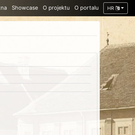
tna
Showcase
O projektu
O portalu
HR