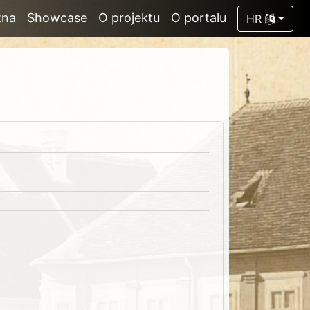
tna
Showcase
O projektu
O portalu
HR