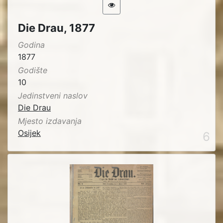
Die Drau, 1877
Godina
1877
Godište
10
Jedinstveni naslov
Die Drau
Mjesto izdavanja
Osijek
6