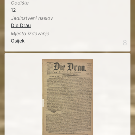
Godište
12
Jedinstveni naslov
Die Drau
Mjesto izdavanja
Osijek
8