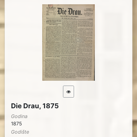
Die Drau, 1875
Godina
1875
Godište