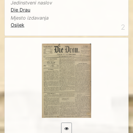
Jedinstveni naslov
Die Drau
Mjesto izdavanja
Osijek
2