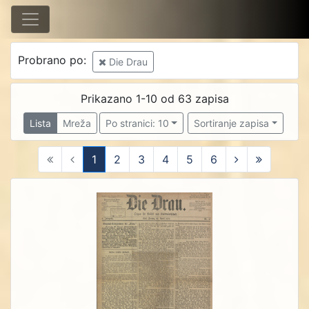
Probrano po:
Die Drau
Prikazano 1-10 od 63 zapisa
Lista
Mreža
Po stranici: 10
Sortiranje zapisa
1
2
3
4
5
6
(current)