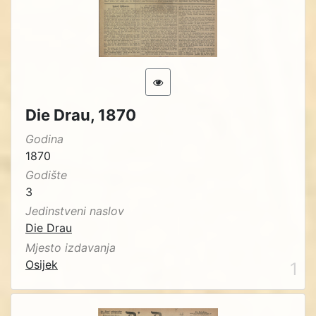
Die Drau, 1870
Godina
1870
Godište
3
Jedinstveni naslov
Die Drau
Mjesto izdavanja
Osijek
1